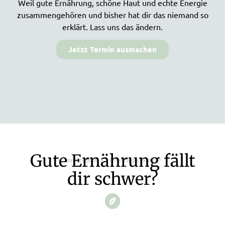
Weil gute Ernährung, schöne Haut und echte Energie
zusammengehören und bisher hat dir das niemand so
erklärt. Lass uns das ändern.
Jetzt Termin ausmachen
Gute Ernährung fällt
Was bringt dir ein Ernährungscoaching?
dir schwer?