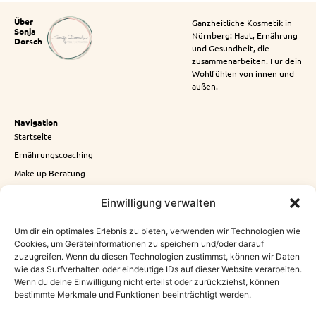
Über
Ganzheitliche Kosmetik in
Sonja
Nürnberg: Haut, Ernährung
Dorsch
und Gesundheit, die
zusammenarbeiten. Für dein
Wohlfühlen von innen und
außen.
Navigation
Startseite
Ernährungscoaching
Make up Beratung
Haut Pflege
Einwilligung verwalten
Rechtliches
Um dir ein optimales Erlebnis zu bieten, verwenden wir Technologien wie
Cookies, um Geräteinformationen zu speichern und/oder darauf
Datenschutz
zuzugreifen. Wenn du diesen Technologien zustimmst, können wir Daten
Impressum
wie das Surfverhalten oder eindeutige IDs auf dieser Website verarbeiten.
Cookie-Richtlinie (EU)
Wenn du deine Einwilligung nicht erteilst oder zurückziehst, können
bestimmte Merkmale und Funktionen beeinträchtigt werden.
Visuelles Design & Webseite Umsetzung Jana
Köppe
www.jana-koeppe.de