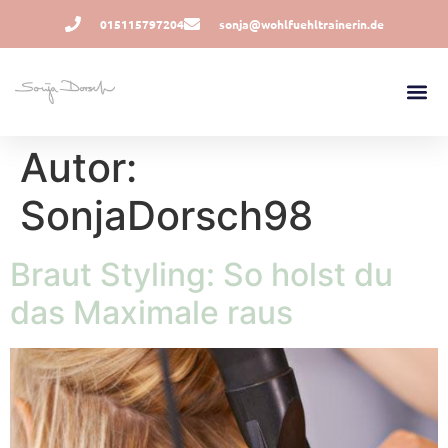
015115797204
sonja@wohlfuehltrainerin.de
Autor:
SonjaDorsch98
Braut Styling: So holst du
das Maximale raus